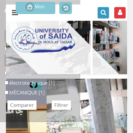
affiner ou comparer
Support
Livre
Livre
[4]
Section
chimie
chimie
[2]
électrotechnique
électrotechnique
[1]
MÉCANIQUE
MÉCANIQUE
[1]