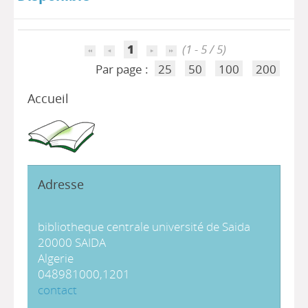
1
(1 - 5 / 5)
Par page :
25
50
100
200
Accueil
Adresse
bibliotheque centrale université de Saida
20000 SAIDA
Algerie
048981000,1201
contact