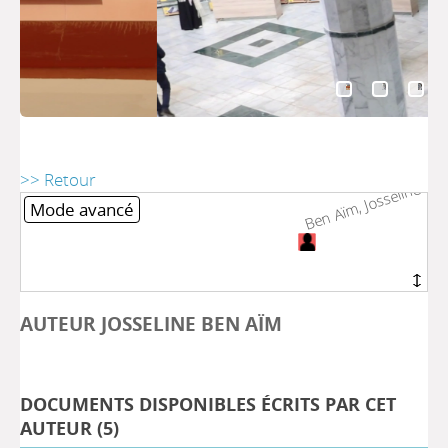
>> Retour
Ben Aïm, Josseline
Ben Aïm, Josseline
Mode avancé
AUTEUR JOSSELINE BEN AÏM
DOCUMENTS DISPONIBLES ÉCRITS PAR CET
AUTEUR (
5
)