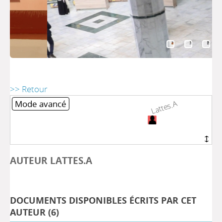
>> Retour
Mode avancé
Lattes.A
Lattes.A
AUTEUR LATTES.A
DOCUMENTS DISPONIBLES ÉCRITS PAR CET
AUTEUR (
6
)