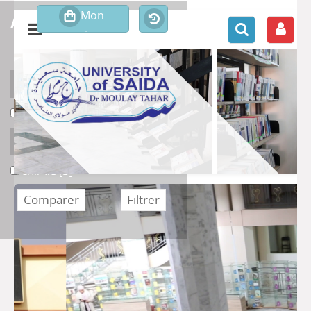
affiner ou comparer
Support
Livre
Livre
[3]
Section
chimie
chimie
[3]