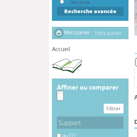
Dans le site
Recherche avancée
Accueil
>
affiner ou comparer
Support
uu
uu
[1]