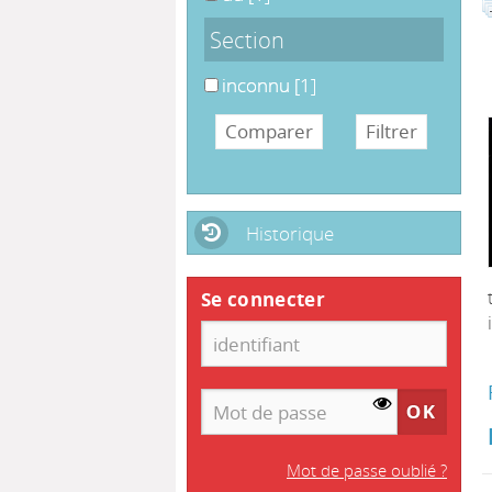
Section
inconnu
inconnu
[1]
Historique
Se connecter
Mot de passe oublié ?