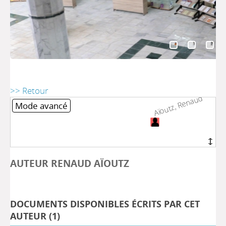
>> Retour
Aïoutz, Renaud
Aïoutz, Renaud
Mode avancé
AUTEUR RENAUD AÏOUTZ
DOCUMENTS DISPONIBLES ÉCRITS PAR CET
AUTEUR (
1
)