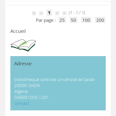
1
(1 - 1 / 1)
Par page :
25
50
100
200
Accueil
Adresse
bibliotheque centrale université de Saida
20000 SAIDA
Algerie
048981000,1201
contact