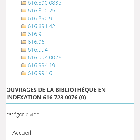
616.890 0835
616.890 25
616.890 9
616.891 42
616.9
616.96
616.994
616.994 0076
616.994 19
616.994 6
OUVRAGES DE LA BIBLIOTHÈQUE EN
INDEXATION 616.723 0076 (
0
)
catégorie vide
Accueil