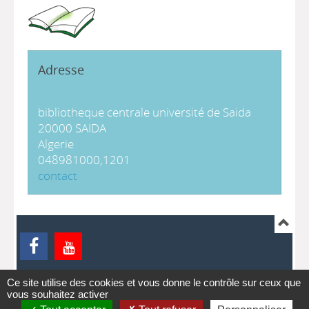
Adresse
bibliotheque centrale université de Saida
20000 SAIDA
Algerie
048981000,1201
contact
Ce site utilise des cookies et vous donne le contrôle sur ceux que
ontact
pmb
vous souhaitez activer