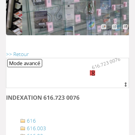
>> Retour
616.723 0076
616.723 0076
Mode avancé
INDEXATION 616.723 0076
616
616.003