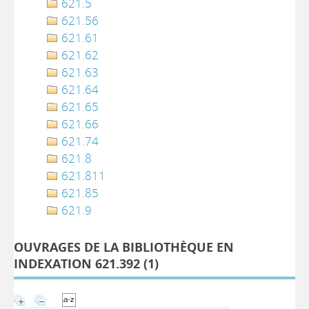
621.5
621.56
621.61
621.62
621.63
621.64
621.65
621.66
621.74
621.8
621.811
621.85
621.9
OUVRAGES DE LA BIBLIOTHÈQUE EN
INDEXATION 621.392 (
1
)