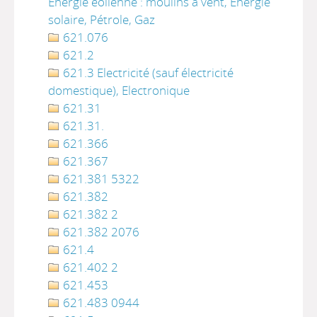
Energie éolienne : moulins à vent, Energie
solaire, Pétrole, Gaz
621.076
621.2
621.3 Electricité (sauf électricité
domestique), Electronique
621.31
621.31.
621.366
621.367
621.381 5322
621.382
621.382 2
621.382 2076
621.4
621.402 2
621.453
621.483 0944