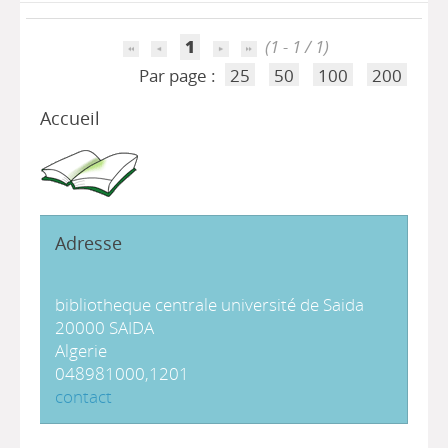
1
(1 - 1 / 1)
Par page :
25
50
100
200
Accueil
Adresse
bibliotheque centrale université de Saida
20000 SAIDA
Algerie
048981000,1201
contact