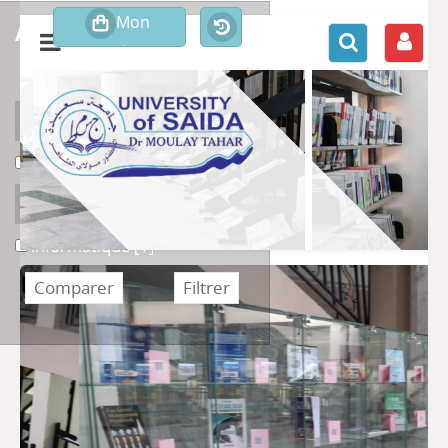
affiner ou comparer
Support
Livre
Livre
[1]
Section
Informatique
Informatique
[1]