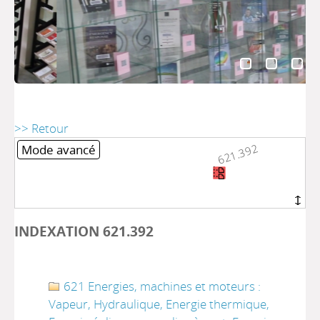
>> Retour
621.392
621.392
Mode avancé
INDEXATION 621.392
621 Energies, machines et moteurs :
Vapeur, Hydraulique, Energie thermique,