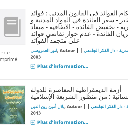
ام الفوائد في القانون المدني : فوائد
خير - سعر الفائدة في المواد المدنية و
ية - تخفيض الفائدة - الاتفاقية - ميعاد
يان الفائدة - عدم جواز تقاضي فوائد
على متجمد الفوائد
|
|
درية - دار الفكر الجامعي
, Auteur
انور العمروسي
texte
2003
imprimé
Plus d'information...
أزمة الديمقراطية المعاصرة للدولة
اتية : من منظور الشريعة الإسلامية
|
|
 - دار الفكر الجامعي
, Auteur
بلال أمين زين الدين
2013
Plus d'information...