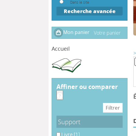
Dans le site
Recherche avancée
Accueil
>
affiner ou comparer
Support
Livre
Livre
[1]