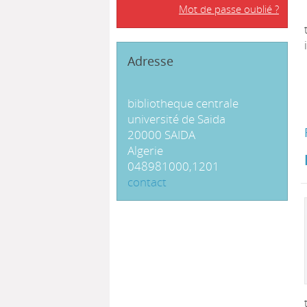
Mot de passe oublié ?
Adresse
bibliotheque centrale
université de Saida
20000 SAIDA
Algerie
048981000,1201
contact