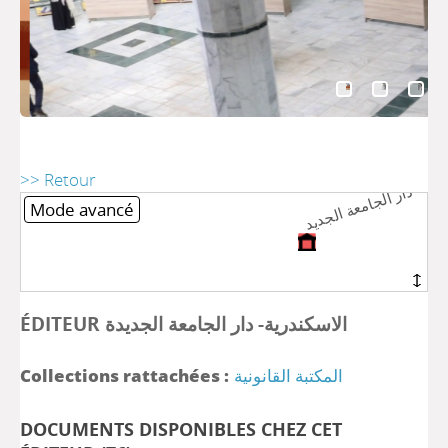
لاس
د
ة
- 
ر
لج
م
لج
د
لاس
د
ة
- 
ر
لج
م
لج
د
>> Retour
Mode avancé
ÉDITEUR الاسكندرية- دار الجامعة الجديدة
Collections rattachées :
المكتبة القانونية
DOCUMENTS DISPONIBLES CHEZ CET