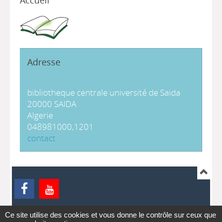
Accueil
Adresse
bibliotheque centrale université de Saida
20000 SAIDA
Algerie
048981000,1201
contact
Ce site utilise des cookies et vous donne le contrôle sur ceux que
ontact
pmb