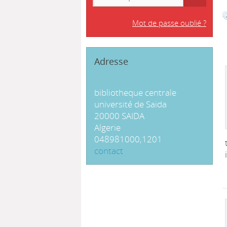
Mot de passe oublié ?
Adresse
bibliotheque centrale
université de Saida
20000 SAIDA
Algerie
048981000,1201
contact