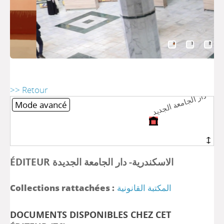
لاس
د
ة
 د
ر
لج
م
لج
د
لاس
د
ة
 د
ر
لج
م
لج
د
>> Retour
Mode avancé
ÉDITEUR الاسكندرية- دار الجامعة الجديدة
المكتبة القانونية
Collections rattachées :
DOCUMENTS DISPONIBLES CHEZ CET