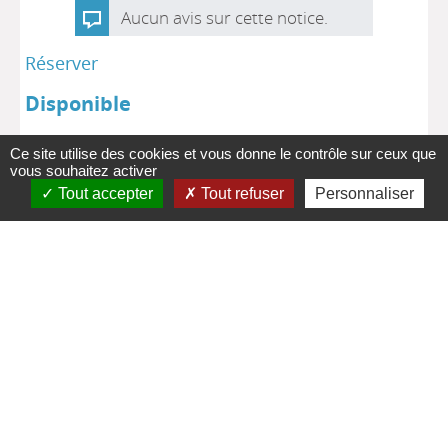
Aucun avis sur cette notice.
Réserver
Disponible
Ce site utilise des cookies et vous donne le contrôle sur ceux que
vous souhaitez activer
1
2
3
4
5
6
(31
Tout accepter
Tout refuser
Personnaliser
- 45 / 76)
Par page :
25
50
100
200
Accueil
Adresse