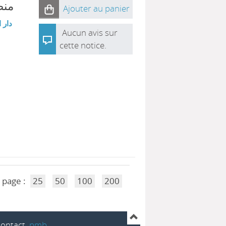
منظ
Ajouter au panier
دار 
Aucun avis sur
cette notice.
 page :
25
50
100
200
ontact
pmb