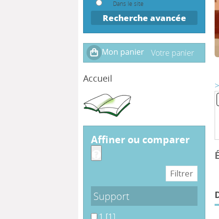
Dans le site
Recherche avancée
Accueil
>
affiner ou comparer
Support
1
1
[1]