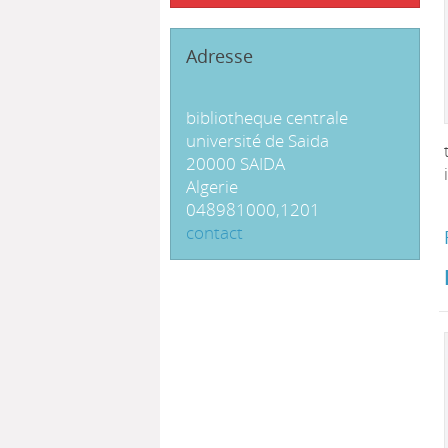
Adresse
bibliotheque centrale
université de Saida
20000 SAIDA
Algerie
048981000,1201
contact